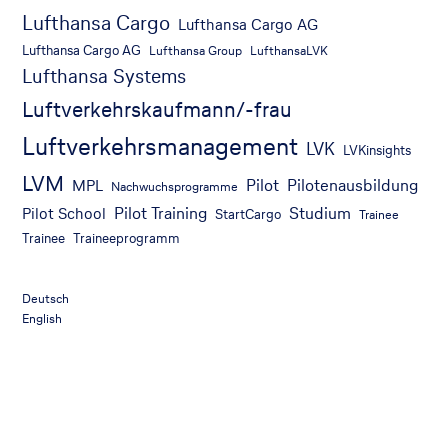
Lufthansa Cargo
Lufthansa Cargo AG
Lufthansa Cargo AG
Lufthansa Group
LufthansaLVK
Lufthansa Systems
Luftverkehrskaufmann/-frau
Luftverkehrsmanagement
LVK
LVKinsights
LVM
Pilot
Pilotenausbildung
MPL
Nachwuchsprogramme
Pilot Training
Studium
Pilot School
StartCargo
Trainee
Trainee
Traineeprogramm
Deutsch
English