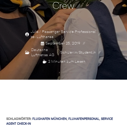
Crew
Julia / Passenger Service Professional
bei Lufthansa
September 25, 2019
Deutsche
/
Schüler:in
/
Student:in
Lufthansa AG
2 Minuten zum Lesen
SCHLAGWÖRTER
:
FLUGHAFEN MÜNCHEN
,
FLUHAFENPERSONAL
,
SERVICE
AGENT CHECK-IN