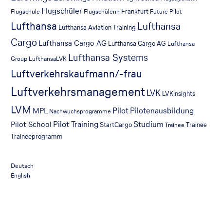
Flugschüler
Frankfurt
Flugschule
Flugschülerin
Future Pilot
Lufthansa
Lufthansa
Lufthansa Aviation Training
Cargo
Lufthansa Cargo AG
Lufthansa Cargo AG
Lufthansa
Lufthansa Systems
Group
LufthansaLVK
Luftverkehrskaufmann/-frau
Luftverkehrsmanagement
LVK
LVKinsights
LVM
Pilot
Pilotenausbildung
MPL
Nachwuchsprogramme
Pilot Training
Studium
Pilot School
StartCargo
Trainee
Trainee
Traineeprogramm
Deutsch
English