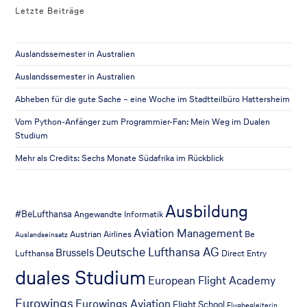
Letzte Beiträge
Auslandssemester in Australien
Auslandssemester in Australien
Abheben für die gute Sache – eine Woche im Stadtteilbüro Hattersheim
Vom Python-Anfänger zum Programmier-Fan: Mein Weg im Dualen
Studium
Mehr als Credits: Sechs Monate Südafrika im Rückblick
Ausbildung
#BeLufthansa
Angewandte Informatik
Aviation Management
Austrian Airlines
Be
Auslandseinsatz
Deutsche Lufthansa AG
Brussels
Lufthansa
Direct Entry
duales Studium
European Flight Academy
Eurowings
Eurowings Aviation
Flight School
Flugbegleiterin