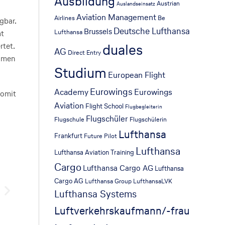
Ausbildung
Austrian
Auslandseinsatz
Aviation Management
Airlines
Be
gbar.
Deutsche Lufthansa
Brussels
Lufthansa
mt
duales
rtet.
AG
Direct Entry
namen
Studium
European Flight
Eurowings
Academy
Eurowings
somit
Aviation
Flight School
Flugbegleiterin
Flugschüler
Flugschule
Flugschülerin
Lufthansa
Frankfurt
Future Pilot
Lufthansa
Lufthansa Aviation Training
Cargo
Lufthansa Cargo AG
Lufthansa
Cargo AG
Lufthansa Group
LufthansaLVK
Lufthansa Systems
Luftverkehrskaufmann/-frau