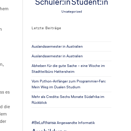
Schüler:in
Student:in
chem
Uncategorized
Letzte Beiträge
en
Auslandssemester in Australien
Auslandssemester in Australien
n,
Abheben für die gute Sache – eine Woche im
Stadtteilbüro Hattersheim
Vom Python-Anfänger zum Programmier-Fan:
Mein Weg im Dualen Studium
ss es
Mehr als Credits: Sechs Monate Südafrika im
Rückblick
d die
edem
der
#BeLufthansa
Angewandte Informatik