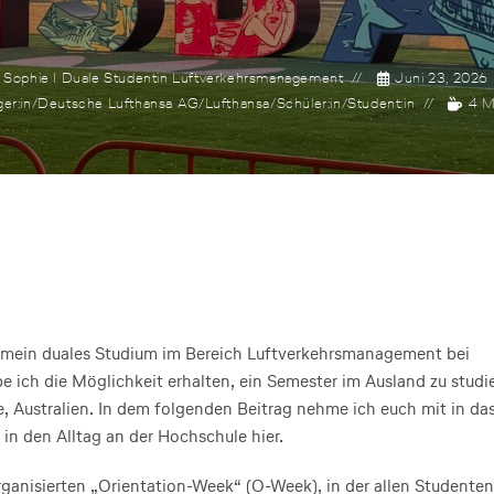
Sophie I Duale Studentin Luftverkehrsmanagement
Juni 23, 2026
er:in
/
Deutsche Lufthansa AG
/
Lufthansa
/
Schüler:in
/
Student:in
4 M
 mein duales Studium im Bereich Luftverkehrsmanagement bei
ich die Möglichkeit erhalten, ein Semester im Ausland zu studi
ne, Australien. In dem folgenden Beitrag nehme ich euch mit in da
in den Alltag an der Hochschule hier.
rganisierten „Orientation-Week“ (O-Week), in der allen Studenten