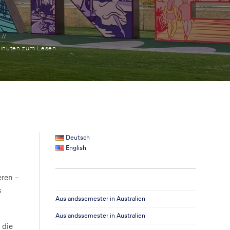
inuten zum Lesen
Deutsch
English
eren –
s
Auslandssemester in Australien
Auslandssemester in Australien
 die