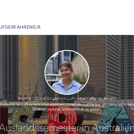
UFSERFAHRENE:R
Sophie I Duale Studentin Luftverkehrsmanagement
 Studentin im Luftverkehrsmanagement (LVM) bei Lufthansa. Ich freue mich dara
Studium und das Unternehmen zu geben.
Auslandssemester in Australie