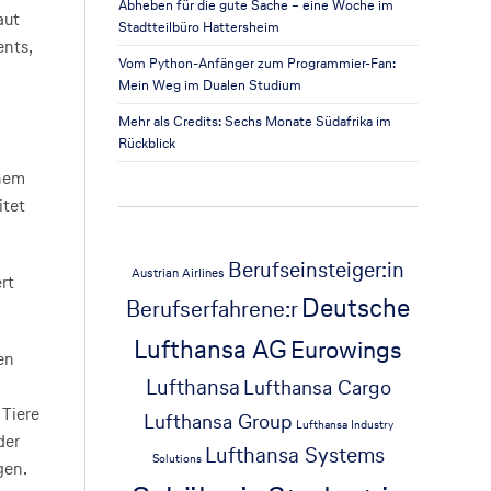
Abheben für die gute Sache – eine Woche im
aut
Stadtteilbüro Hattersheim
ents,
Vom Python-Anfänger zum Programmier-Fan:
Mein Weg im Dualen Studium
Mehr als Credits: Sechs Monate Südafrika im
Rückblick
inem
itet
Berufseinsteiger:in
Austrian Airlines
rt
Deutsche
Berufserfahrene:r
Lufthansa AG
Eurowings
en
Lufthansa
Lufthansa Cargo
 Tiere
Lufthansa Group
Lufthansa Industry
der
Lufthansa Systems
Solutions
gen.