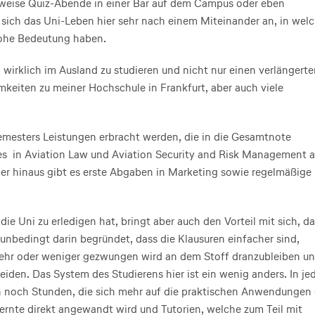
sweise Quiz-Abende in einer Bar auf dem Campus oder eben
sich das Uni-Leben hier sehr nach einem Miteinander an, in wel
ohe Bedeutung haben.
 wirklich im Ausland zu studieren und nicht nur einen verlängert
keiten zu meiner Hochschule in Frankfurt, aber auch viele
emesters Leistungen erbracht werden, die in die Gesamtnote
zes in Aviation Law und Aviation Security and Risk Management a
er hinaus gibt es erste Abgaben in Marketing sowie regelmäßige
ie Uni zu erledigen hat, bringt aber auch den Vorteil mit sich, da
unbedingt darin begründet, dass die Klausuren einfacher sind,
ehr oder weniger gezwungen wird an dem Stoff dranzubleiben un
eiden. Das System des Studierens hier ist ein wenig anders. In j
en noch Stunden, die sich mehr auf die praktischen Anwendungen 
ernte direkt angewandt wird und Tutorien, welche zum Teil mit