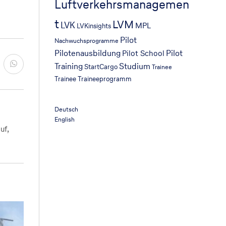
Luftverkehrsmanagemen
t
LVM
LVK
MPL
LVKinsights
Pilot
Nachwuchsprogramme
Pilotenausbildung
Pilot
Pilot School
Training
Studium
StartCargo
Trainee
Trainee
Traineeprogramm
Deutsch
English
uf,