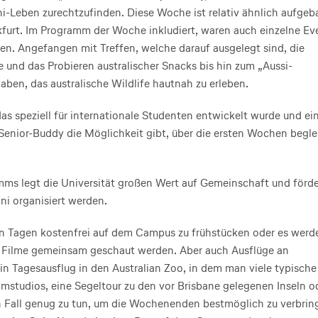
-Leben zurechtzufinden. Diese Woche ist relativ ähnlich aufgeb
furt. Im Programm der Woche inkludiert, waren auch einzelne Ev
ten. Angefangen mit Treffen, welche darauf ausgelegt sind, die
und das Probieren australischer Snacks bis hin zum „Aussi-
en, das australische Wildlife hautnah zu erleben.
 speziell für internationale Studenten entwickelt wurde und e
enior-Buddy die Möglichkeit gibt, über die ersten Wochen begle
ms legt die Universität großen Wert auf Gemeinschaft und förde
Uni organisiert werden.
en Tagen kostenfrei auf dem Campus zu frühstücken oder es werd
n Filme gemeinsam geschaut werden. Aber auch Ausflüge an
in Tagesausflug in den Australian Zoo, in dem man viele typische
lmstudios, eine Segeltour zu den vor Brisbane gelegenen Inseln o
en Fall genug zu tun, um die Wochenenden bestmöglich zu verbrin