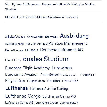
Vom Python-Anfänger zum Programmier-Fan: Mein Weg im Dualen
Studium
Mehr als Credits: Sechs Monate Südafrika im Rückblick
Ausbildung
#BeLufthansa
Angewandte Informatik
Aviation Management
Austrian Airlines
Auslandseinsatz
Deutsche Lufthansa AG
Brussels
Be Lufthansa
duales Studium
Direct Entry
Eurowings
European Flight Academy
Eurowings Aviation
Flight School
Flugschule
Flugbegleiterin
Flugschüler
Frankfurt
Flugschülerin
Future Pilot
Lufthansa
Lufthansa Aviation Training
Lufthansa Cargo
Lufthansa Cargo AG
Lufthansa Cargo AG
Lufthansa Group
LufthansaLVK