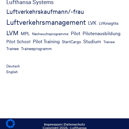
Lufthansa Systems
Luftverkehrskaufmann/-frau
Luftverkehrsmanagement
LVK
LVKinsights
LVM
Pilot
Pilotenausbildung
MPL
Nachwuchsprogramme
Pilot Training
Studium
Pilot School
StartCargo
Trainee
Trainee
Traineeprogramm
Deutsch
English
Impressum
|
Datenschutz
Copyright 2026 - Lufthansa