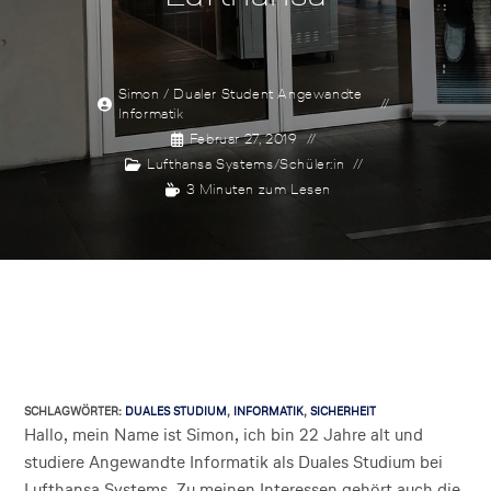
Simon / Dualer Student Angewandte
Informatik
Februar 27, 2019
Lufthansa Systems
/
Schüler:in
3 Minuten zum Lesen
SCHLAGWÖRTER
:
DUALES STUDIUM
,
INFORMATIK
,
SICHERHEIT
Hallo, mein Name ist Simon, ich bin 22 Jahre alt und
studiere Angewandte Informatik als Duales Studium bei
Lufthansa Systems. Zu meinen Interessen gehört auch die