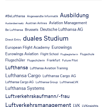
Ausbildung
#BeLufthansa
Angewandte Informatik
Aviation Management
Austrian Airlines
Auslandseinsatz
Deutsche Lufthansa AG
Brussels
Be Lufthansa
duales Studium
Direct Entry
Eurowings
European Flight Academy
Eurowings Aviation
Flight School
Flugschule
Flugbegleiterin
Flugschüler
Frankfurt
Flugschülerin
Future Pilot
Lufthansa
Lufthansa Aviation Training
Lufthansa Cargo
Lufthansa Cargo AG
Lufthansa Cargo AG
Lufthansa Group
LufthansaLVK
Lufthansa Systems
Luftverkehrskaufmann/-frau
Luftverkehrsmanagement
LVK
LVKinsights