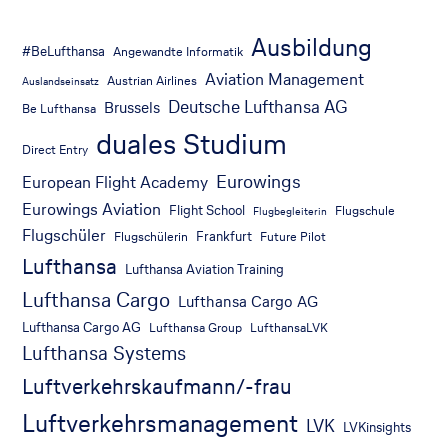
Ausbildung
#BeLufthansa
Angewandte Informatik
Aviation Management
Austrian Airlines
Auslandseinsatz
Deutsche Lufthansa AG
Brussels
Be Lufthansa
duales Studium
Direct Entry
Eurowings
European Flight Academy
Eurowings Aviation
Flight School
Flugschule
Flugbegleiterin
Flugschüler
Frankfurt
Flugschülerin
Future Pilot
Lufthansa
Lufthansa Aviation Training
Lufthansa Cargo
Lufthansa Cargo AG
Lufthansa Cargo AG
Lufthansa Group
LufthansaLVK
Lufthansa Systems
Luftverkehrskaufmann/-frau
Luftverkehrsmanagement
LVK
LVKinsights