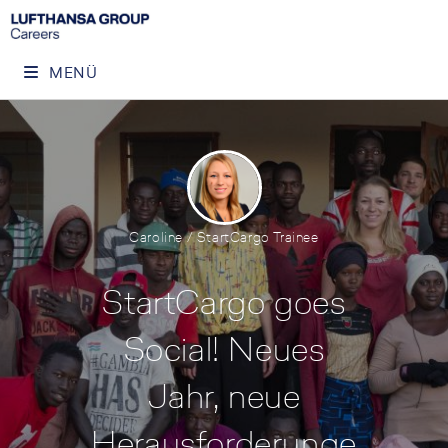
MENÜ
Caroline / StartCargo Trainee
StartCargo goes
Social! Neues
Jahr, neue
Herausforderunge