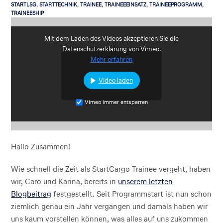
STARTLSG
,
STARTTECHNIK
,
TRAINEE
,
TRAINEEEINSATZ
,
TRAINEEPROGRAMM
,
TRAINEESHIP
Mit dem Laden des Videos akzeptieren Sie die
Datenschutzerklärung von Vimeo.
Mehr erfahren
Video laden
Vimeo immer entsperren
Hallo Zusammen!
Wie schnell die Zeit als StartCargo Trainee vergeht, haben
wir, Caro und Karina, bereits in
unserem letzten
Blogbeitrag
festgestellt. Seit Programmstart ist nun schon
ziemlich genau ein Jahr vergangen und damals haben wir
uns kaum vorstellen können, was alles auf uns zukommen