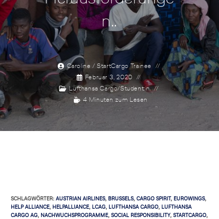
n..
Caroline / StartCargo Trainee
Februar 3, 2020
Lufthansa Cargo
/
Student:in
4 Minuten zum Lesen
SCHLAGWÖRTER
:
AUSTRIAN AIRLINES
,
BRUSSELS
,
CARGO SPIRIT
,
EUROWINGS
,
HELP ALLIANCE
,
HELPALLIANCE
,
LCAG
,
LUFTHANSA CARGO
,
LUFTHANSA
CARGO AG
,
NACHWUCHSPROGRAMME
,
SOCIAL RESPONSIBILITY
,
STARTCARGO
,