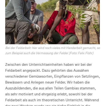
Bei der Feldarbeit: hier wird noch vieles mit Handarbeit gemacht, so
zum Beispiel auch die Vermessung der Felder (Foto: Felix Flohr)
Zwischen den Unterrichtseinheiten haben wir bei der
Feldarbeit angepackt. Dazu gehörten das Aussähen
verschiedener Gemüsesorten, Einpflanzen von Setzlingen,
Bewässern und Anlegen neuer Felder. Wir haben die
Auszubildenden, die aus allen Teilen Gambias stammen,
als sehr motiviert und ehrgeizig erlebt, sowohl bei der
Feldarbeit als auch im theoretischen Unterricht. Während
der zwei Wochen wurde uns ein tiefer Einblick in die