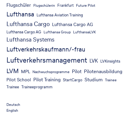
Flugschüler
Frankfurt
Flugschülerin
Future Pilot
Lufthansa
Lufthansa Aviation Training
Lufthansa Cargo
Lufthansa Cargo AG
Lufthansa Cargo AG
Lufthansa Group
LufthansaLVK
Lufthansa Systems
Luftverkehrskaufmann/-frau
Luftverkehrsmanagement
LVK
LVKinsights
LVM
Pilot
Pilotenausbildung
MPL
Nachwuchsprogramme
Pilot Training
Studium
Pilot School
StartCargo
Trainee
Trainee
Traineeprogramm
Deutsch
English