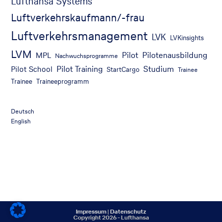
Lufthansa Systems
Luftverkehrskaufmann/-frau
Luftverkehrsmanagement
LVK
LVKinsights
LVM
Pilot
Pilotenausbildung
MPL
Nachwuchsprogramme
Pilot Training
Studium
Pilot School
StartCargo
Trainee
Trainee
Traineeprogramm
Deutsch
English
Impressum
|
Datenschutz
Copyright 2026 - Lufthansa