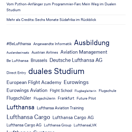
Vom Python-Anfänger zum Programmier-Fan: Mein Weg im Dualen
Studium
Mehr als Credits: Sechs Monate Südafrika im Rückblick
Ausbildung
#BeLufthansa
Angewandte Informatik
Aviation Management
Austrian Airlines
Auslandseinsatz
Deutsche Lufthansa AG
Brussels
Be Lufthansa
duales Studium
Direct Entry
Eurowings
European Flight Academy
Eurowings Aviation
Flight School
Flugschule
Flugbegleiterin
Flugschüler
Frankfurt
Flugschülerin
Future Pilot
Lufthansa
Lufthansa Aviation Training
Lufthansa Cargo
Lufthansa Cargo AG
Lufthansa Cargo AG
Lufthansa Group
LufthansaLVK