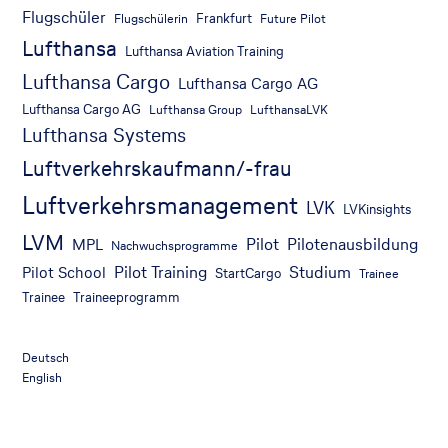
Flugschüler
Frankfurt
Flugschülerin
Future Pilot
Lufthansa
Lufthansa Aviation Training
Lufthansa Cargo
Lufthansa Cargo AG
Lufthansa Cargo AG
Lufthansa Group
LufthansaLVK
Lufthansa Systems
Luftverkehrskaufmann/-frau
Luftverkehrsmanagement
LVK
LVKinsights
LVM
Pilot
Pilotenausbildung
MPL
Nachwuchsprogramme
Pilot Training
Studium
Pilot School
StartCargo
Trainee
Trainee
Traineeprogramm
Deutsch
English