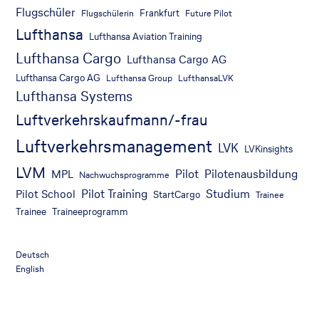
Flugschüler
Frankfurt
Flugschülerin
Future Pilot
Lufthansa
Lufthansa Aviation Training
Lufthansa Cargo
Lufthansa Cargo AG
Lufthansa Cargo AG
Lufthansa Group
LufthansaLVK
Lufthansa Systems
Luftverkehrskaufmann/-frau
Luftverkehrsmanagement
LVK
LVKinsights
LVM
Pilot
Pilotenausbildung
MPL
Nachwuchsprogramme
Pilot Training
Studium
Pilot School
StartCargo
Trainee
Trainee
Traineeprogramm
Deutsch
English