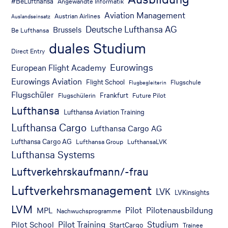
#BeLufthansa
Angewandte Informatik
Aviation Management
Austrian Airlines
Auslandseinsatz
Deutsche Lufthansa AG
Brussels
Be Lufthansa
duales Studium
Direct Entry
Eurowings
European Flight Academy
Eurowings Aviation
Flight School
Flugschule
Flugbegleiterin
Flugschüler
Frankfurt
Flugschülerin
Future Pilot
Lufthansa
Lufthansa Aviation Training
Lufthansa Cargo
Lufthansa Cargo AG
Lufthansa Cargo AG
Lufthansa Group
LufthansaLVK
Lufthansa Systems
Luftverkehrskaufmann/-frau
Luftverkehrsmanagement
LVK
LVKinsights
LVM
Pilot
Pilotenausbildung
MPL
Nachwuchsprogramme
Pilot Training
Studium
Pilot School
StartCargo
Trainee