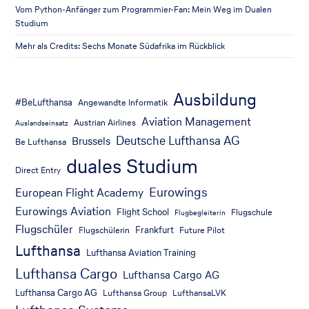
Vom Python-Anfänger zum Programmier-Fan: Mein Weg im Dualen
Studium
Mehr als Credits: Sechs Monate Südafrika im Rückblick
Ausbildung
#BeLufthansa
Angewandte Informatik
Aviation Management
Austrian Airlines
Auslandseinsatz
Deutsche Lufthansa AG
Brussels
Be Lufthansa
duales Studium
Direct Entry
Eurowings
European Flight Academy
Eurowings Aviation
Flight School
Flugschule
Flugbegleiterin
Flugschüler
Frankfurt
Flugschülerin
Future Pilot
Lufthansa
Lufthansa Aviation Training
Lufthansa Cargo
Lufthansa Cargo AG
Lufthansa Cargo AG
Lufthansa Group
LufthansaLVK