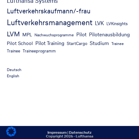
Lufthansa Systems
Luftverkehrskaufmann/-frau
Luftverkehrsmanagement
LVK
LVKinsights
LVM
Pilot
Pilotenausbildung
MPL
Nachwuchsprogramme
Pilot Training
Studium
Pilot School
StartCargo
Trainee
Trainee
Traineeprogramm
Deutsch
English
Impressum
|
Datenschutz
Copyright 2026 - Lufthansa