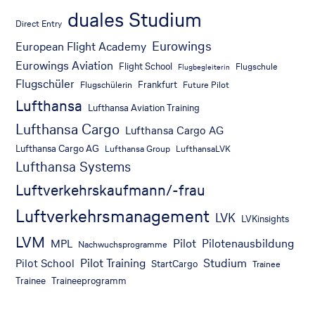
duales Studium
Direct Entry
Eurowings
European Flight Academy
Eurowings Aviation
Flight School
Flugschule
Flugbegleiterin
Flugschüler
Frankfurt
Flugschülerin
Future Pilot
Lufthansa
Lufthansa Aviation Training
Lufthansa Cargo
Lufthansa Cargo AG
Lufthansa Cargo AG
Lufthansa Group
LufthansaLVK
Lufthansa Systems
Luftverkehrskaufmann/-frau
Luftverkehrsmanagement
LVK
LVKinsights
LVM
Pilot
Pilotenausbildung
MPL
Nachwuchsprogramme
Pilot Training
Studium
Pilot School
StartCargo
Trainee
Trainee
Traineeprogramm