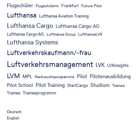
Flugschüler
Frankfurt
Flugschülerin
Future Pilot
Lufthansa
Lufthansa Aviation Training
Lufthansa Cargo
Lufthansa Cargo AG
Lufthansa Cargo AG
Lufthansa Group
LufthansaLVK
Lufthansa Systems
Luftverkehrskaufmann/-frau
Luftverkehrsmanagement
LVK
LVKinsights
LVM
Pilot
Pilotenausbildung
MPL
Nachwuchsprogramme
Pilot Training
Studium
Pilot School
StartCargo
Trainee
Trainee
Traineeprogramm
Deutsch
English