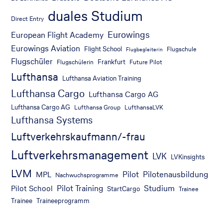
duales Studium
Direct Entry
Eurowings
European Flight Academy
Eurowings Aviation
Flight School
Flugschule
Flugbegleiterin
Flugschüler
Frankfurt
Flugschülerin
Future Pilot
Lufthansa
Lufthansa Aviation Training
Lufthansa Cargo
Lufthansa Cargo AG
Lufthansa Cargo AG
Lufthansa Group
LufthansaLVK
Lufthansa Systems
Luftverkehrskaufmann/-frau
Luftverkehrsmanagement
LVK
LVKinsights
LVM
Pilot
Pilotenausbildung
MPL
Nachwuchsprogramme
Pilot Training
Studium
Pilot School
StartCargo
Trainee
Trainee
Traineeprogramm