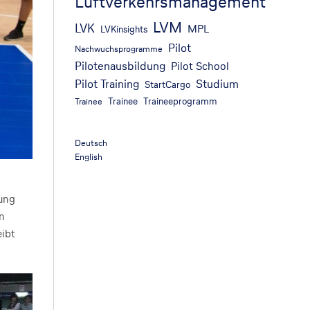
Luftverkehrsmanagement
LVM
LVK
MPL
LVKinsights
Pilot
Nachwuchsprogramme
Pilotenausbildung
Pilot School
Pilot Training
Studium
StartCargo
Trainee
Traineeprogramm
Trainee
Deutsch
English
rung
en
eibt