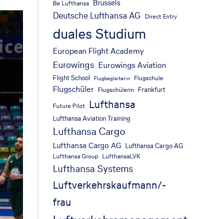
Brussels
Be Lufthansa
Deutsche Lufthansa AG
Direct Entry
duales Studium
European Flight Academy
Eurowings
Eurowings Aviation
Flight School
Flugschule
Flugbegleiterin
Flugschüler
Frankfurt
Flugschülerin
Lufthansa
Future Pilot
Lufthansa Aviation Training
Lufthansa Cargo
Lufthansa Cargo AG
Lufthansa Cargo AG
Lufthansa Group
LufthansaLVK
Lufthansa Systems
Luftverkehrskaufmann/-
frau