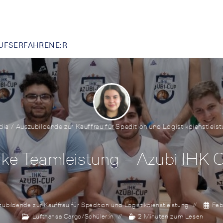
UFSERFAHRENE:R
ia / Auszubildende zur Kauffrau für Spedition und Logistikdienstleis
rke Teamleistung – Azubi IHK
ubildende zur Kauffrau für Spedition und Logistikdienstleistung
Feb
Lufthansa Cargo
/
Schüler:in
2 Minuten zum Lesen