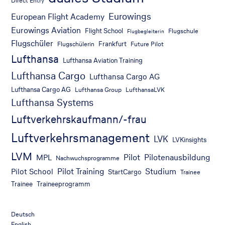
Direct Entry
Eurowings
European Flight Academy
Eurowings Aviation
Flight School
Flugschule
Flugbegleiterin
Flugschüler
Frankfurt
Flugschülerin
Future Pilot
Lufthansa
Lufthansa Aviation Training
Lufthansa Cargo
Lufthansa Cargo AG
Lufthansa Cargo AG
Lufthansa Group
LufthansaLVK
Lufthansa Systems
Luftverkehrskaufmann/-frau
Luftverkehrsmanagement
LVK
LVKinsights
LVM
Pilot
Pilotenausbildung
MPL
Nachwuchsprogramme
Pilot Training
Studium
Pilot School
StartCargo
Trainee
Trainee
Traineeprogramm
Deutsch
English