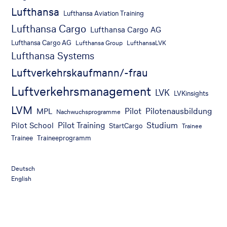
Lufthansa
Lufthansa Aviation Training
Lufthansa Cargo
Lufthansa Cargo AG
Lufthansa Cargo AG
Lufthansa Group
LufthansaLVK
Lufthansa Systems
Luftverkehrskaufmann/-frau
Luftverkehrsmanagement
LVK
LVKinsights
LVM
Pilot
Pilotenausbildung
MPL
Nachwuchsprogramme
Pilot Training
Studium
Pilot School
StartCargo
Trainee
Trainee
Traineeprogramm
Deutsch
English